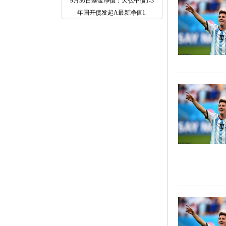
9月30日基金净值：天弘中债1-3
年国开债发起A最新净值1.