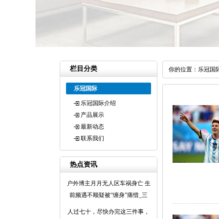
栏目分类
你的位置：
乐冠国
乐冠国际
乐冠国际介绍
产品展示
最新动态
联系我们
热点资讯
户外博主月月无人区车祸身亡 生
前频遇不顺疑被“缠身”痛惜_三
人过七十，尽快办完这三件事，