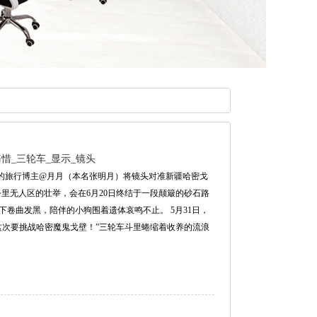
惜_三轮车_显示_镜头
粉丝的旅行博主@月月（本名张明月）将镜头对准新疆哈密戈
公里无人区的壮举，会在6月20日终结于一段颠簸的砂石路
卷曲发黑，陪伴的小狗围着遗体哀鸣不止。 5月31日，
这次要挑战哈密魔鬼戈壁！”三轮车斗里蜷缩着收养的流浪