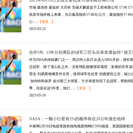
2025年4月19日全国主要批发市场毛猪价格行情
市场 最高价 最低价 大宗价 无锡天鹏菜篮子工程有限公司 17.60 17
批发市场价格上来看，当日最高报价17.60元/公斤，最低报价17.6
心......
【更多...】
2025-05-23
合作5年, 13年分别离队的绿军三巨头后来发展如何? 狼
作为NBA的传统豪门之一，凯尔特人队打从进入NBA开始，便长
总冠军，除了湖人队之外，没有球队能够望其项背，发展的非常成
雷击·刘易斯相继意外去世，使得绿军在拉里·伯德退役之后，核心位
·加内特和保罗·皮尔斯三大球星，方才再度夺回了总冠军，帮助球
季，但是在这5年里，他们......
【更多...】
2025-05-19
NASA：一颗小行星有2%的概率将在2032年撞击地球
中新网2月16日电据美国有线电视新闻网(CNN)报道，美国国家航