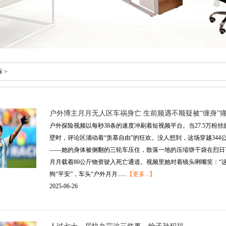
际
>
户外博主月月无人区车祸身亡 生前频遇不顺疑被“缠身”痛
户外探险视频以每秒38条的速度冲刷着短视频平台。当27.5万
壁时，评论区涌动着“羡慕自由”的狂欢。没人想到，这场穿越344
——她的身体被侧翻的三轮车压住，散落一地的压缩饼干袋在烈日下
月月载着80公斤物资驶入死亡通道。视频里她对着镜头咧嘴笑：“
狗“平安”，车头“户外月月......
【更多...】
2025-06-26