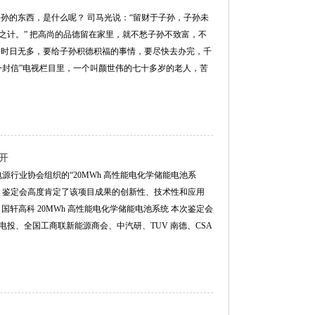
孙的东西，是什么呢？ 司马光说：“留财于子孙，子孙未
之计。” 把高尚的品德留在家里，就不愁子孙不致富，不
，时日无多，要给子孙积德积福的事情，要尽快去办完，千
你有一封信”电视栏目里，一个叫颜世伟的七十多岁的老人，苦
开
理电源行业协会组织的“20MWh 高性能电化学储能电池系
，鉴定会高度肯定了该项目成果的创新性、技术性和应用
国轩高科 20MWh 高性能电化学储能电池系统 本次鉴定会
投、全国工商联新能源商会、中汽研、TUV 南德、CSA