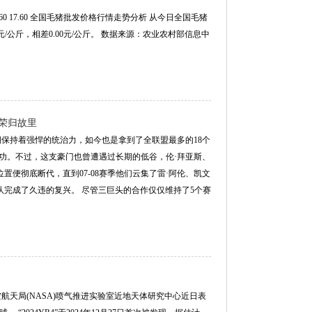
.60 17.60 全国毛猪批发价格行情走势分析 从今日全国毛猪
0元/公斤，相差0.00元/公斤。 数据来源：农业农村部信息中
王荣归故里
期保持着强悍的统治力，如今也是拿到了全联盟最多的18个
功。不过，这支豪门也曾遭遇过长期的低谷，伦·拜亚斯、
置便彻底断代，直到07-08赛季他们云集了雷·阿伦、凯文
队完成了久违的复兴。 尽管三巨头的合作仅仅维持了5个赛
空航天局(NASA)喷气推进实验室近地天体研究中心近日表