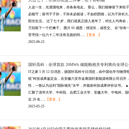
人过七十，尽快办完这三件事，给子孙积福
人这一生，光溜溜地来，赤条条地走。 那么，我们能够留下来给子
必能守；留书于子孙，子孙未必能读；不如积阴德，以为子孙长久
阳光生活。 过了七十岁，我们就真正踏入老年了，对比人均寿命
万别留下一个烂摊子。 图片 01 感恩：情谊长，成世交。 在“
苦寻找一位六十二年没有见面的同......
【更多...】
2025-06-23
国轩高科：全球首款 20MWh 储能舱相关专利将向全球公
IT之家 5 月 12 日消息，据国轩高科今日消息，由中国化学与物
统”科技成果鉴定会，在安徽六安市金寨国轩新能源有限公司召开
性，一致认为达到“国际领先”水平，并颁发科技成果评价证书。 ▲ 
汇聚了清华大学、中科院、合肥工业大学、安徽大学、中电科、国电
近 20 名......
【更多...】
2025-05-25