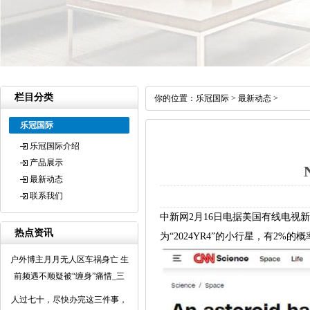
栏目分类
你的位置：
乐冠国际
>
最新动态
>
乐冠国际
乐冠国际介绍
产品展示
最新动态
联系我们
中新网2月16日电据美国有线电视新
热点资讯
为“2024YR4”的小行星，有2%的
户外博主月月无人区车祸身亡 生
前频遇不顺疑被“缠身”痛惜_三
人过七十，尽快办完这三件事，